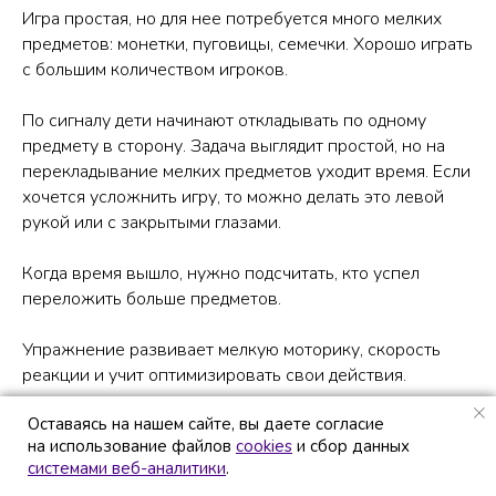
Игра простая, но для нее потребуется много мелких
предметов: монетки, пуговицы, семечки. Хорошо играть
с большим количеством игроков.
По сигналу дети начинают откладывать по одному
предмету в сторону. Задача выглядит простой, но на
перекладывание мелких предметов уходит время. Если
хочется усложнить игру, то можно делать это левой
рукой или с закрытыми глазами.
Когда время вышло, нужно подсчитать, кто успел
переложить больше предметов.
Упражнение развивает мелкую моторику, скорость
реакции и учит оптимизировать свои действия.
Оставаясь на нашем сайте, вы даете согласие
Оставаясь на нашем сайте, вы даете согласие
на использование файлов
на использование файлов
cookies
cookies
и сбор данных
и сбор данных
системами веб-аналитики
системами веб-аналитики
.
.
Башня из стаканчиков