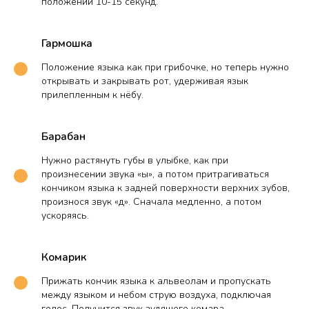
положении 10-15 секунд.
Гармошка
Положение языка как при грибочке, но теперь нужно
открывать и закрывать рот, удерживая язык
прилепленным к нёбу.
Барабан
Нужно растянуть губы в улыбке, как при
произнесении звука «ы», а потом притрагиваться
кончиком языка к задней поверхности верхних зубов,
произнося звук «д». Сначала медленно, а потом
ускоряясь.
Комарик
Прижать кончик языка к альвеолам и пропускать
между языком и небом струю воздуха, подключая
голос. Получится звук зудящего комара.