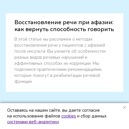
Восстановление речи при афазии:
как вернуть способность говорить
В этой статье мы расскажем о методах
восстановления речи у пациентов с афазией
после инсульта. Вы узнаете об особенностях
разных видов речевых нарушений и
эффективных способах их коррекции. Мы
поделимся практическими рекомендациями,
которые помогут в реабилитации речевой
функции.
Оставаясь на нашем сайте, вы даете согласие
Оставаясь на нашем сайте, вы даете согласие
на использование файлов
на использование файлов
cookies
cookies
и сбор данных
и сбор данных
системами веб-аналитики
системами веб-аналитики
.
.