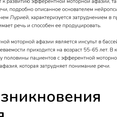
 к развитию эфферентной моторной афазии, та
речи, подробно описанное основателем нейропс
ем Лурией, характеризуется затруднением в 
нимает речь и способен ее продуцировать.
ой моторной афазии является инсульт в бассе
еваемости приходится на возраст 55-65 лет. В
 у половины пациентов с эфферентной моторно
афазия, которая затрудняет понимание речи.
зникновения
я