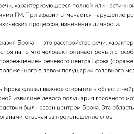
ечи, характеризующееся полной или частичной
ями ГМ. При афазии отмечается нарушение ре
хических процессов, изменения личности.
азия Брока — это расстройство речи, характе
тря на то, что человек понимает речь и способ
с повреждением речевого центра Брока (пораж
сположенного в левом полушарии головного моз
ь Брока сделал важное открытие в области не
обной извилине левого полушария головного мо
едствии был назван центром Брока. Эта област
ганами, отвечая за произношение слов.