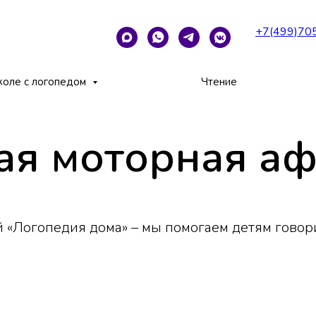
+7(499)70
ия
коле с логопедом
Чтение
я моторная аф
 «Логопедия дома» – мы помогаем детям говор