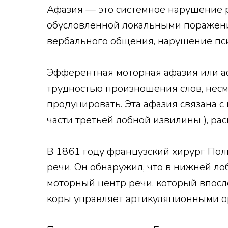
Афазия — это системное нарушение р
обусловленной локальными поражени
вербального общения, нарушение пси
Эфферентная моторная афазия или аф
трудностью произношения слов, несмо
продуцировать. Эта афазия связана 
части третьей лобной извилины ), ра
В 1861 году французский хирург Пол
речи. Он обнаружил, что в нижней л
моторный центр речи, который впосл
коры управляет артикуляционными ор