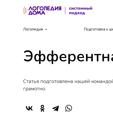
Главная
Блог
Эфферентная моторная афаз
Логопедия
/
/
Подготовка к ш
Эфферентна
Статья подготовлена нашей командой
грамотно.