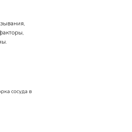
зывания,
факторы,
ны.
рка сосуда в