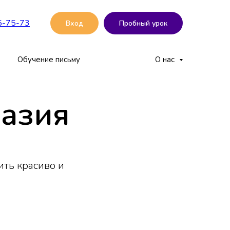
5-75-73
Вход
Пробный урок
Обучение письму
О нас
азия
ить красиво и