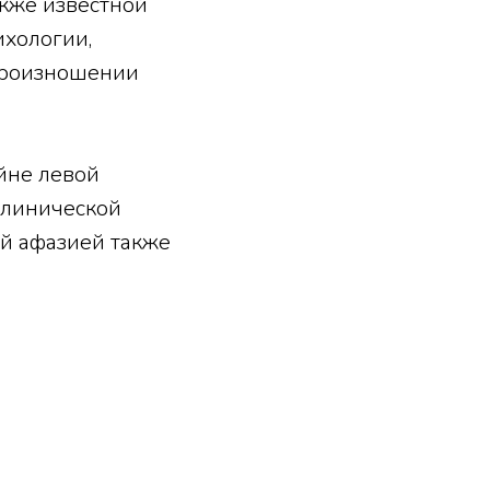
кже известной
ихологии,
произношении
йне левой
 клинической
й афазией также