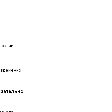
афазии.
т временно
язательно