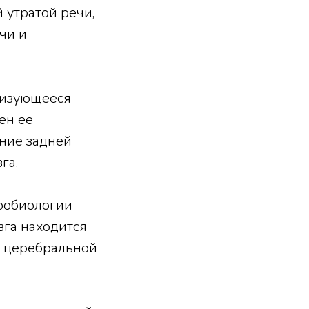
 утратой речи,
чи и
ризующееся
ен ее
ение задней
га.
йробиологии
зга находится
ь церебральной