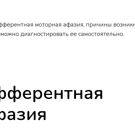
 эфферентная моторная афазия, причины возник
 можно диагностировать ее самостоятельно.
эфферентная
фазия