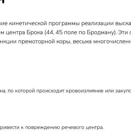
ние кинетической программы реализации выска
 центра Брока (44, 45 поле по Бродману). Эти 
кции премоторной коры, весьма многочислен
а, по которой происходит кровоизлияние или закупо
ривести к повреждению речевого центра.