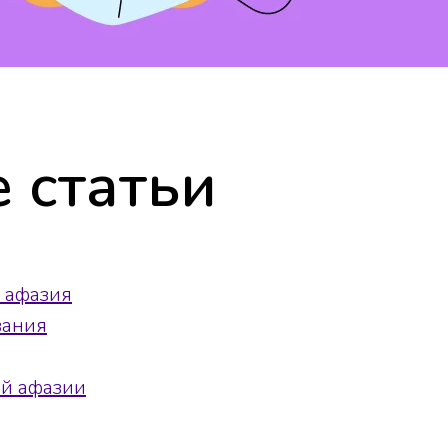
 статьи
 афазия
вания
й афазии