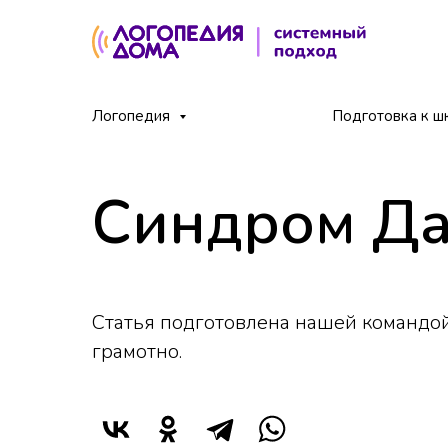
Главная
Блог
Синдром Дауна
Логопедия
/
/
Подготовка к ш
Синдром Д
Статья подготовлена нашей командой
грамотно.