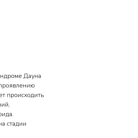
индроме Дауна
 проявлению
ет происходить
ний,
оида.
на стадии