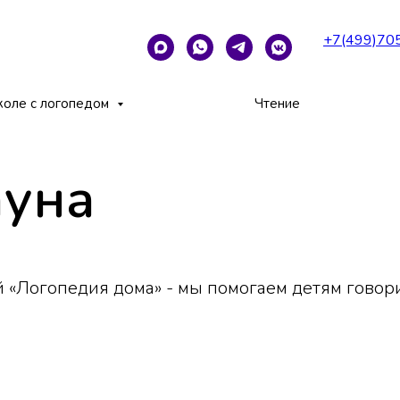
+7(499)70
коле с логопедом
Чтение
ауна
 «Логопедия дома» - мы помогаем детям говори