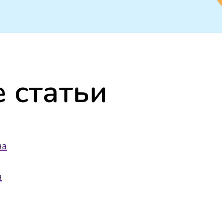
 статьи
на
я