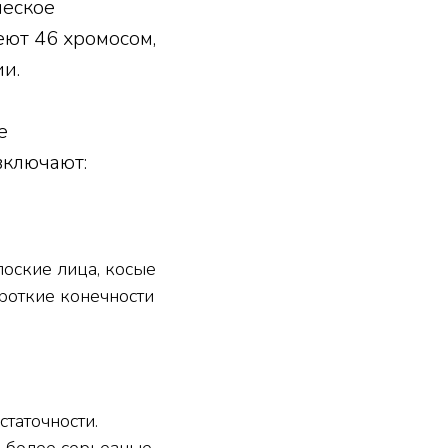
ческое
ют 46 хромосом,
и.
е
включают:
лоские лица, косые
ороткие конечности
таточности.