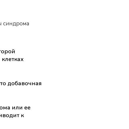
ы синдрома
торой
 клетках
что добавочная
ома или ее
иводит к