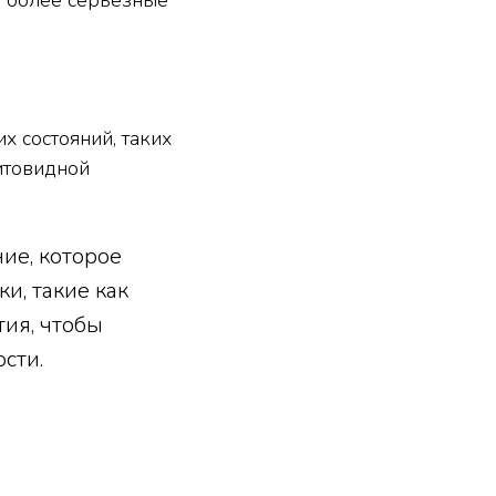
ь более серьезные
 состояний, таких
итовидной
ние, которое
и, такие как
ия, чтобы
сти.