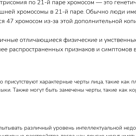
 трисомия по 21-й паре хромосом — это генети
шней хромосомы в 21-й паре. Обычно люди име
ся 47 хромосом из-за этой дополнительной копи
личные отличающиеся физические и умственны
лее распространенных признаков и симптомов 
 присутствуют характерные черты лица, такие как п
зыки. Также могут быть замечены черты, такие как к
пытывать различный уровень интеллектуальной недос