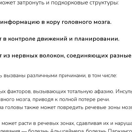
ожет затронуть и подкорковые структуры:
 информацию в кору головного мозга.
т в контроле движений и планировании.
ит из нервных волокон, соединяющих разные
 вызваны различными причинами, в том числе:
тых факторов, вызывающих тотальную афазию. Инсул
ного мозга, приводя к полной потере речи.
ма головы также может повредить речевые зоны мозг
 может расти в речевых зонах, сдавливая их и наруш
левания — болезнь Альцгеймера, болезнь Паркинсо