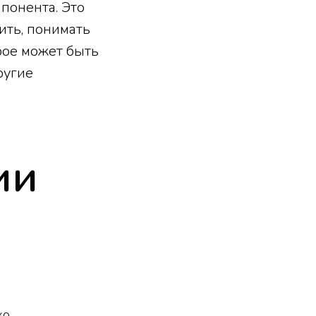
понента. Это
ить, понимать
орое может быть
ругие
ии
ко