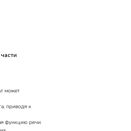
 части
ьт может
а, приводя к
ая функцию речи.
на,