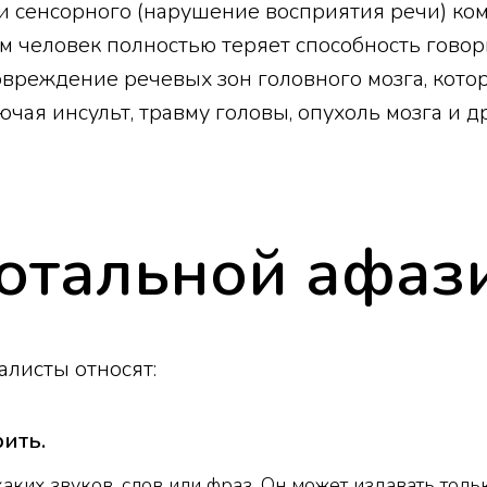
и сенсорного (нарушение восприятия речи) ком
м человек полностью теряет способность говор
 повреждение речевых зон головного мозга, кот
ая инсульт, травму головы, опухоль мозга и д
отальной афаз
алисты относят:
ить.
аких звуков, слов или фраз. Он может издавать толь