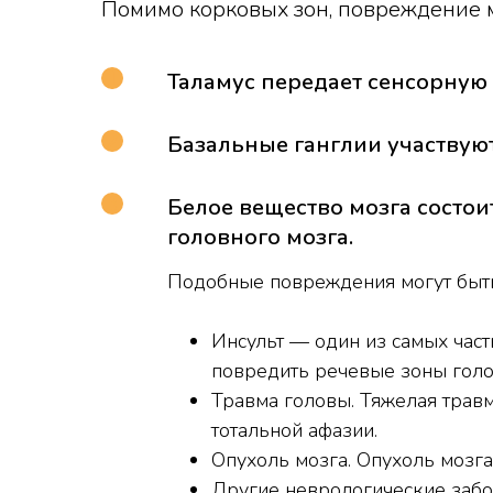
Помимо корковых зон, повреждение м
Таламус передает сенсорную
Базальные ганглии участвую
Белое вещество мозга состо
головного мозга.
Подобные повреждения могут быть
Инсульт — один из самых час
повредить речевые зоны голов
Травма головы. Тяжелая трав
тотальной афазии.
Опухоль мозга. Опухоль мозга
Другие неврологические забо