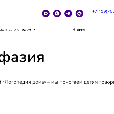
+7(499)70
коле с логопедом
Чтение
афазия
 «Логопедия дома» – мы помогаем детям говор