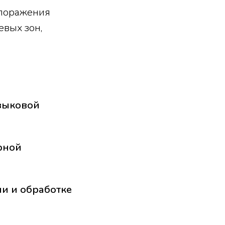
 поражения
евых зон,
языковой
рной
и и обработке