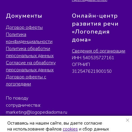
Документы
Онлайн-центр
развития речи
Договор оферты
«Логопедия
Политика
дома»
конфиденциальности
Политика обработки
Сведения об организации
персональных данных
ИНН 540535727161
Согласие на обработку
ОГРНИП
персональных данных
312547621900150
Договор оферты с
логопедами
По поводу
сотрудничества:
marketing@logopediadoma.ru
Оставаясь на нашем сайте, вы даете согласие
Оставаясь на нашем сайте, вы даете согласие
на использование файлов
на использование файлов
cookies
cookies
и сбор данных
и сбор данных