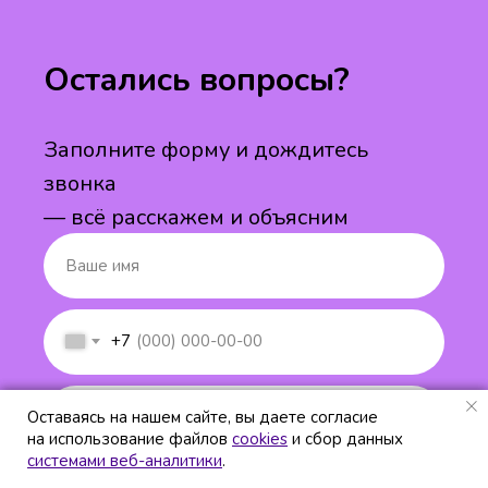
Остались вопросы?
Заполните форму и дождитесь
звонка
— всё расскажем и объясним
+7
Оставаясь на нашем сайте, вы даете согласие
Оставаясь на нашем сайте, вы даете согласие
на использование файлов
на использование файлов
cookies
cookies
и сбор данных
и сбор данных
системами веб-аналитики
системами веб-аналитики
.
.