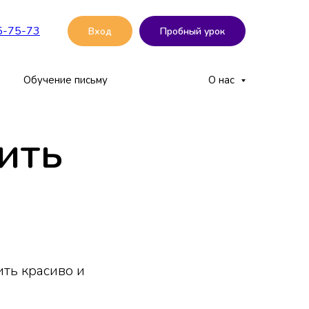
5-75-73
Вход
Пробный урок
Обучение письму
О нас
ить
ть красиво и