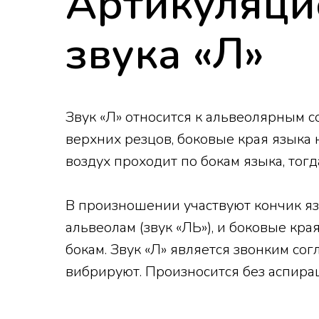
Артикуляци
звука «Л»
Звук «Л» относится к альвеолярным с
верхних резцов, боковые края языка
воздух проходит по бокам языка, тогд
В произношении участвуют кончик язы
альвеолам (звук «ЛЬ»), и боковые кра
бокам. Звук «Л» является звонким со
вибрируют. Произносится без аспирац