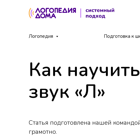
Главная
Блог
Как научить ребенка говорить
Логопедия
/
/
Подготовка к ш
Как научить
звук «Л»
Статья подготовлена нашей командой
грамотно.