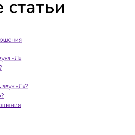
 статьи
ношения
ука «Л»
?
 звук «Л»?
»?
ношения