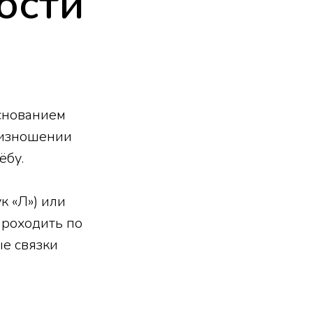
ости
основанием
оизношении
ёбу.
к «Л») или
 проходить по
ые связки