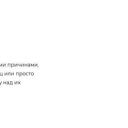
ыми причинами,
ц или просто
у над их