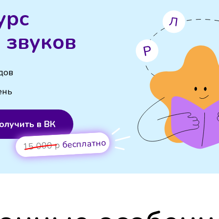
урс
 звуков
дов
ень
олучить в ВК
бесплатно
15 000 р