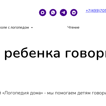
+7(499)70
 звук «Л»
коле с логопедом
Чтение
 ребенка говор
 «Логопедия дома» - мы помогаем детям говори