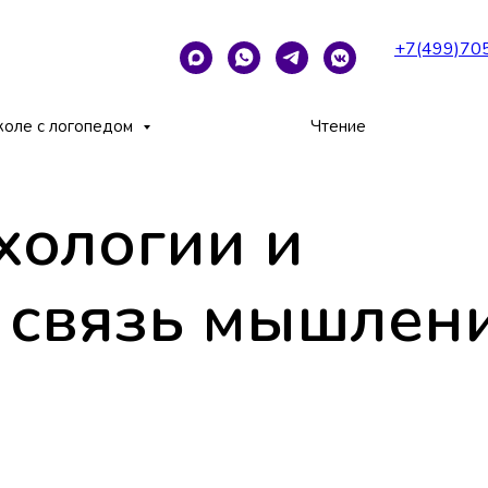
+7(499)70
ки: связь мышления и речи
коле с логопедом
Чтение
хологии и
 связь мышлен