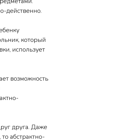
предметами.
о-действенно.
ребенку
ольник, который
вки, использует
дает возможность
й
актно-
друг друга. Даже
 то абстрактно-