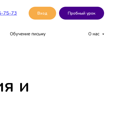
5-75-73
Вход
Пробный урок
Обучение письму
О нас
ия и