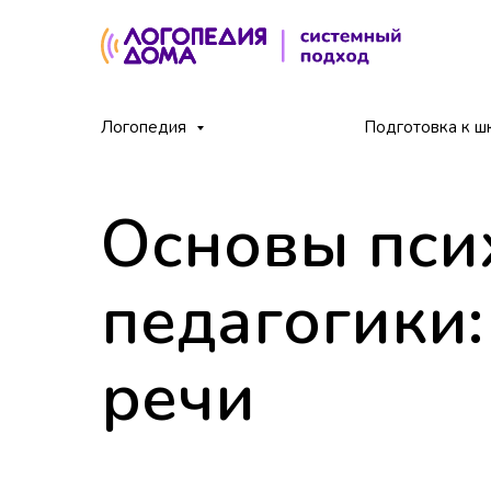
Главная
Блог
Основы психологии и педагоги
Логопедия
/
/
Подготовка к ш
Основы пси
педагогики:
речи