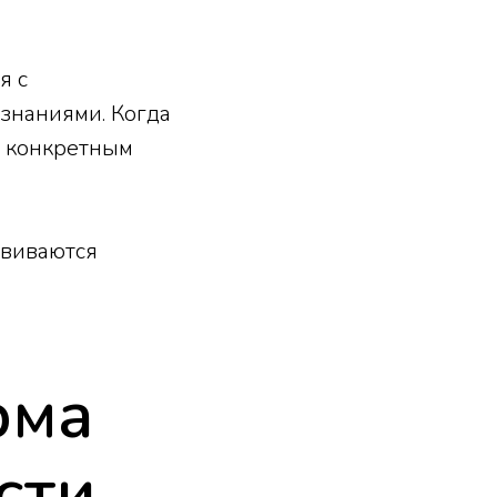
я с
знаниями. Когда
с конкретным
звиваются
рма
сти