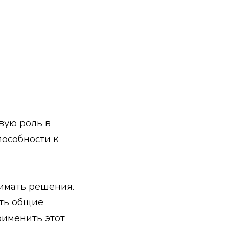
вую роль в
пособности к
имать решения.
ить общие
рименить этот