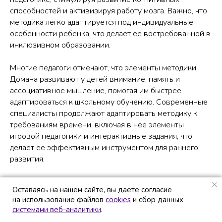
способностей и активизируя работу мозга. Важно, что
методика легко адаптируется под индивидуальные
особенности ребенка, что делает ее востребованной в
инклюзивном образовании.
Многие педагоги отмечают, что элементы методики
Домана развивают у детей внимание, память и
ассоциативное мышление, помогая им быстрее
адаптироваться к школьному обучению. Современные
специалисты продолжают адаптировать методику к
требованиям времени, включая в нее элементы
игровой педагогики и интерактивные задания, что
делает ее эффективным инструментом для раннего
развития.
Оставаясь на нашем сайте, вы даете согласие
Оставаясь на нашем сайте, вы даете согласие
на использование файлов
на использование файлов
cookies
cookies
и сбор данных
и сбор данных
Насколько развита речь
системами веб-аналитики
системами веб-аналитики
.
.