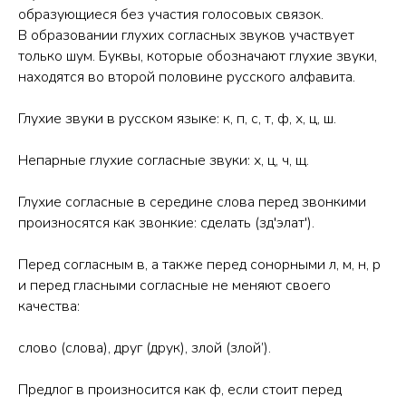
образующиеся без участия голосовых связок.
В образовании глухих согласных звуков участвует
только шум. Буквы, которые обозначают глухие звуки,
находятся во второй половине русского алфавита.
Глухие звуки в русском языке: к, п, с, т, ф, х, ц, ш.
Непарные глухие согласные звуки: х, ц, ч, щ.
Глухие согласные в середине слова перед звонкими
произносятся как звонкие: сделать (зд'элат').
Перед согласным в, а также перед сонорными л, м, н, р
и перед гласными согласные не меняют своего
качества:
слово (слова), друг (друк), злой (злой’).
Предлог в произносится как ф, если стоит перед