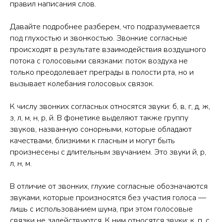
правил написания слов.
Давайте подробнее разберем, что подразумевается
под глухостью и звонкостью. Звонкие согласные
происходят в результате взаимодействия воздушного
потока с голосовыми связками: поток воздуха не
только преодолевает преграды в полости рта, но и
вызывает колебания голосовых связок.
К числу звонких согласных относятся звуки: б, в, г, д, ж,
з, л, м, н, р, й. В фонетике выделяют также группу
звуков, названную сонорными, которые обладают
качествами, близкими к гласным и могут быть
произнесены с длительным звучанием. Это звуки й, р,
л, н, м.
В отличие от звонких, глухие согласные обозначаются
звуками, которые произносятся без участия голоса —
лишь с использованием шума, при этом голосовые
связки не задействуются. К ним относятся звуки: к, п, с,