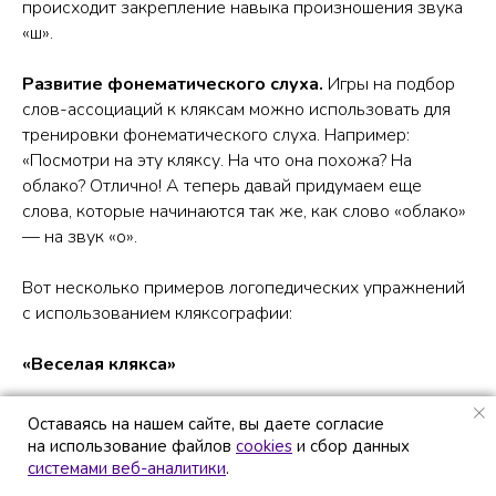
происходит закрепление навыка произношения звука
«ш».
Развитие фонематического слуха.
Игры на подбор
слов-ассоциаций к кляксам можно использовать для
тренировки фонематического слуха. Например:
«Посмотри на эту кляксу. На что она похожа? На
облако? Отлично! А теперь давай придумаем еще
слова, которые начинаются так же, как слово «облако»
— на звук «о».
Вот несколько примеров логопедических упражнений
с использованием кляксографии:
«Веселая клякса»
Цель: развитие речевого дыхания, активизация
Оставаясь на нашем сайте, вы даете согласие
Оставаясь на нашем сайте, вы даете согласие
словаря.
на использование файлов
на использование файлов
cookies
cookies
и сбор данных
и сбор данных
системами веб-аналитики
системами веб-аналитики
.
.
Ход упражнения: Логопед капает на лист краску и