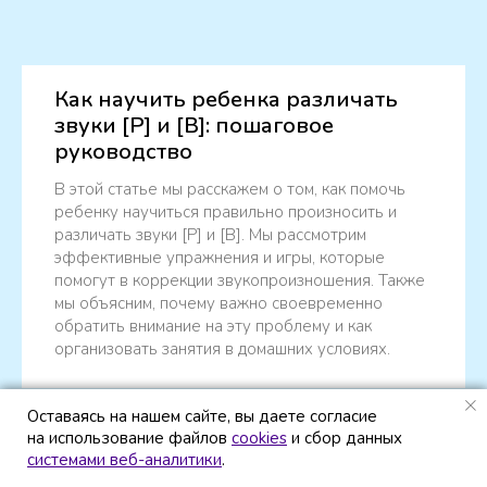
Как научить ребенка различать
звуки [Р] и [В]: пошаговое
руководство
В этой статье мы расскажем о том, как помочь
ребенку научиться правильно произносить и
различать звуки [Р] и [В]. Мы рассмотрим
эффективные упражнения и игры, которые
помогут в коррекции звукопроизношения. Также
мы объясним, почему важно своевременно
обратить внимание на эту проблему и как
организовать занятия в домашних условиях.
Оставаясь на нашем сайте, вы даете согласие
Оставаясь на нашем сайте, вы даете согласие
на использование файлов
на использование файлов
cookies
cookies
и сбор данных
и сбор данных
системами веб-аналитики
системами веб-аналитики
.
.