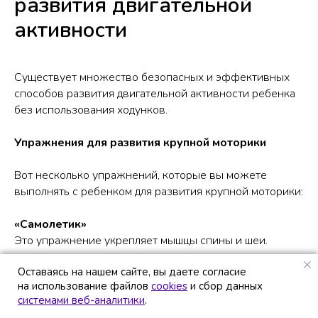
развития двигательной
активности
Существует множество безопасных и эффективных
способов развития двигательной активности ребенка
без использования ходунков.
Упражнения для развития крупной моторики
Вот несколько упражнений, которые вы можете
выполнять с ребенком для развития крупной моторики:
«Самолетик»
Это упражнение укрепляет мышцы спины и шеи.
Положите ребенка на живот на мягкую
Оставаясь на нашем сайте, вы даете согласие
Оставаясь на нашем сайте, вы даете согласие
поверхность.
на использование файлов
на использование файлов
cookies
cookies
и сбор данных
и сбор данных
системами веб-аналитики
системами веб-аналитики
.
.
Аккуратно возьмите его за ручки и ножки.
Медленно поднимите ребенка над поверхностью,