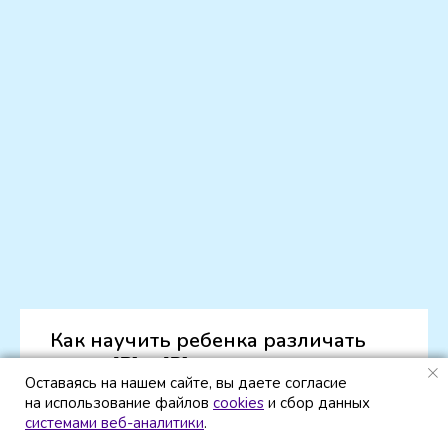
Как научить ребенка различать
звуки [Р] и [В]: пошаговое
Оставаясь на нашем сайте, вы даете согласие
Оставаясь на нашем сайте, вы даете согласие
руководство
на использование файлов
на использование файлов
cookies
cookies
и сбор данных
и сбор данных
системами веб-аналитики
системами веб-аналитики
.
.
В этой статье мы расскажем о том, как помочь
ребенку научиться правильно произносить и