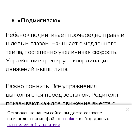
«Подмигиваю»
Ребенок подмигивает поочередно правым
и левым глазом. Начинает с медленного
темпа, постепенно увеличивая скорость.
Упражнение тренирует координацию
движений мышц лица.
Важно помнить. Все упражнения
выполняются перед зеркалом. Родители
показывают каждое движение вместе с
ребенком. Между упражнениями делают
Оставаясь на нашем сайте, вы даете согласие
Оставаясь на нашем сайте, вы даете согласие
на использование файлов
на использование файлов
cookies
cookies
и сбор данных
и сбор данных
паузы для отдыха 15–20 секунд.
системами веб-аналитики
системами веб-аналитики
.
.