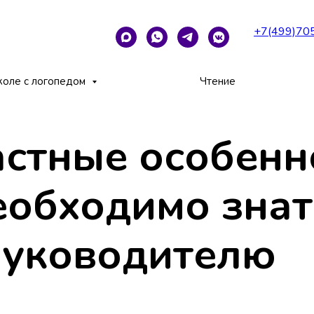
+7(499)70
и учащихся необходимо знать классному руководителю
коле с логопедом
Чтение
астные особенн
еобходимо знат
руководителю