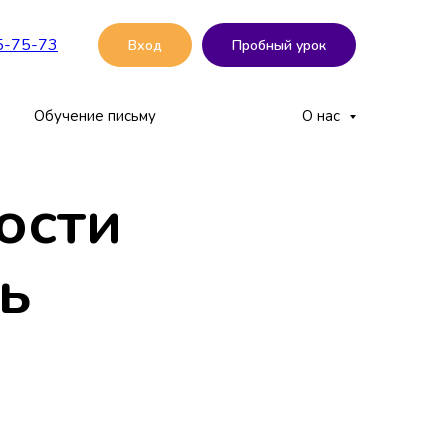
5-75-73
Вход
Пробный урок
Обучение письму
О нас
ости
ь