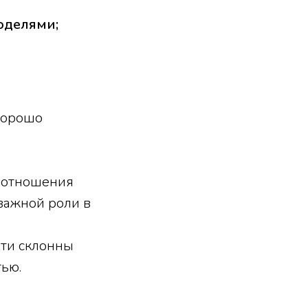
оделями;
 хорошо
моотношения
важной роли в
ети склонны
тью.