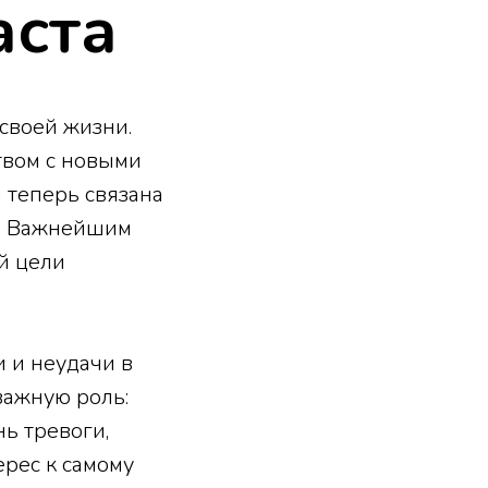
аста
 своей жизни.
твом с новыми
 теперь связана
и. Важнейшим
й цели
и и неудачи в
важную роль:
ь тревоги,
ерес к самому