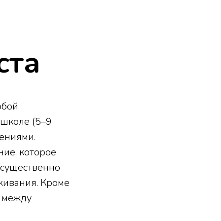
ста
обой
 школе (5–9
ениями.
ние, которое
с существенно
живания. Кроме
я между