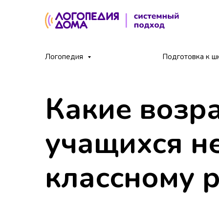
Главная
Блог
Какие возрастные особенност
Логопедия
/
/
Подготовка к ш
Какие возр
учащихся н
классному 