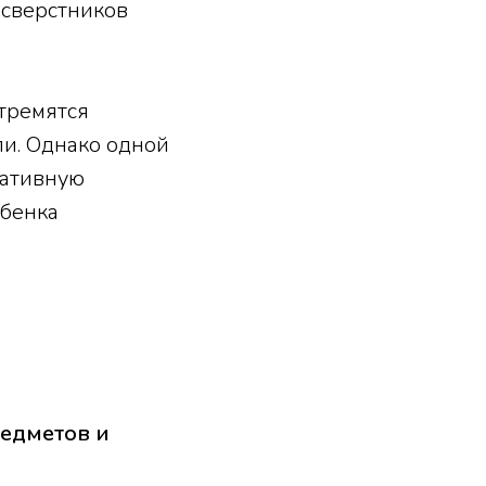
 сверстников
тремятся
ли. Однако одной
гативную
ебенка
редметов и