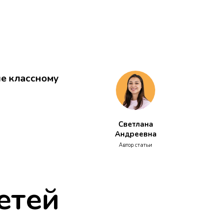
ые классному
Светлана
Андреевна
Автор статьи
етей