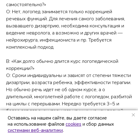
самостоятельно?»
О: Нет, логопед занимается только коррекцией
речевых функций. Для лечения самого заболевания,
вызвавшего дизартрию, необходима консультация и
ведение невролога, а возможно и других врачей —
нейрохирурга, инфекциониста и пр. Требуется
комплексный подход.
В: «Как долго обычно длится курс логопедической
коррекции?»
О: Сроки индивидуальны и зависят от степени тяжести
дизартрии, возраста ребенка, эффективности терапии.
Но обычно речь идет не об одном курсе, а о
длительной, многолетней работе с логопедом, разбитой
на циклы с перерывами. Нередко требуется 3–5 и
более лет для значительного улучшения или полной
коррекции речи.
Оставаясь на нашем сайте, вы даете согласие
Оставаясь на нашем сайте, вы даете согласие
на использование файлов
на использование файлов
cookies
cookies
и сбор данных
и сбор данных
системами веб-аналитики
системами веб-аналитики
.
.