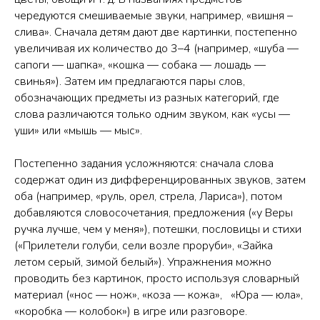
чередуются смешиваемые звуки, например, «вишня –
слива». Сначала детям дают две картинки, постепенно
увеличивая их количество до 3–4 (например, «шуба —
сапоги — шапка», «кошка — собака — лошадь —
свинья»). Затем им предлагаются пары слов,
обозначающих предметы из разных категорий, где
слова различаются только одним звуком, как «усы —
уши» или «мышь — мыс».
Постепенно задания усложняются: сначала слова
содержат один из дифференцированных звуков, затем
оба (например, «руль, орел, стрела, Лариса»), потом
добавляются словосочетания, предложения («у Веры
ручка лучше, чем у меня»), потешки, пословицы и стихи
(«Прилетели голуби, сели возле проруби», «Зайка
летом серый, зимой белый»). Упражнения можно
проводить без картинок, просто используя словарный
материал («нос — нож», «коза — кожа», «Юра — юла»,
«коробка — колобок») в игре или разговоре.