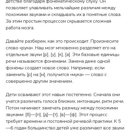
детстве благодаря фонематическому слуху. Он
позволяет улавливать мельчайшие различия между
похожими звуками и складывать их в понятные слова.
За этим простым процессом скрывается сложная
работа мозга.
Давайте разберем, как это происходит. Произнесите
слово «рука». Наш мозг мгновенно разделяет его на
отдельные звуки [р], [у], [к], [а]. Эти базовые единицы
речи называются фонемами. Замена даже одной
фонемы создает новое слово. Например, если
заменить [р] на [м], получится «мука» — слово с
совершенно другим значением.
Дети осваивают этот навык постепенно. Сначала они
учатся различать голоса близких, интонации, ритм речи.
Потом начинают замечать разницу между похожими
звуками: [б]—[п], [д]—[т], [в]—[ф]. Этот процесс
требует времени и постоянной речевой практики. К 5
—6 годам большинство детей уже различают все звуки