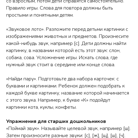
со взрослым, потом дети справятся самостоятельно.
Правило игры. Слова для повтора должны быть
простыми и понятными детям.
«Звуковое лото». Разложите перед детьми картинки с
изображениями животных и предметов. Произнесите
какой-нибудь звук, например [с]. Дети должны найти
картинку, в названии которой есть этот звук: слон,
собака, сова. Усложнение игры. Искать слова, где
нужный звук стоит в середине или конце слова.
«Найди пару». Подготовьте два набора карточек: с
буквами и картинками. Ребенок должен подобрать к
каждой букве картинку, название которой начинается
с этого звука. Например, к букве «К» подойдут
картинки кота, куклы, конфеты.
Упражнения для старших дошкольников
«Поймай звук». Называйте целевой звук, например [ш].
Затем произносите разные звуки: [с], [ж], [щ], [ш], [ч].