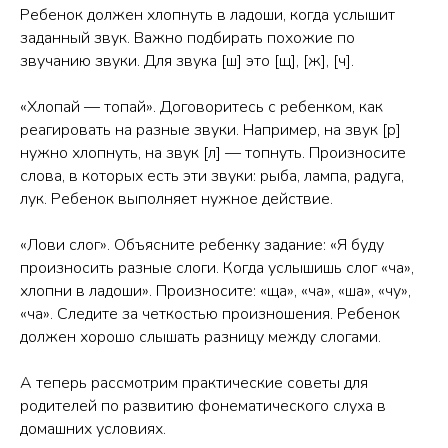
Ребенок должен хлопнуть в ладоши, когда услышит
заданный звук. Важно подбирать похожие по
звучанию звуки. Для звука [ш] это [щ], [ж], [ч].
«Хлопай — топай». Договоритесь с ребенком, как
реагировать на разные звуки. Например, на звук [р]
нужно хлопнуть, на звук [л] — топнуть. Произносите
слова, в которых есть эти звуки: рыба, лампа, радуга,
лук. Ребенок выполняет нужное действие.
«Лови слог». Объясните ребенку задание: «Я буду
произносить разные слоги. Когда услышишь слог «ча»,
хлопни в ладоши». Произносите: «ща», «ча», «ша», «чу»,
«ча». Следите за четкостью произношения. Ребенок
должен хорошо слышать разницу между слогами.
А теперь рассмотрим практические советы для
родителей по развитию фонематического слуха в
домашних условиях.