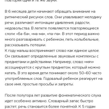
повторяя одни и те же звуки.
В 6 месяцев дети начинают обращать внимание на
ритмический рисунок слов. Они улавливают мелодику
речи, различают интонации удивления, радости,
недовольства. В лепете появляются повторяющиеся
слоги: «ба-ба», «ма-ма», «па-па». В этот период важно
много разговаривать с ребенком, петь колыбельные,
рассказывать потешки.
К году малыш воспринимает слово как единое целое.
Он связывает определенные звуковые комплексы с
предметами и действиями. Например, слово «мяч»
ассоциируется с круглым предметом, который можно
катать. В это время дети понимают около 50–60 часто
употребляемых слов. Годовалый ребенок реагирует на
свое имя, простые просьбы и запреты.
После полутора лет развитие фонематического слуха
идет особенно активно. Словарный запас быстро
растет, речь становится более понятной. К 5 годам