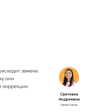
оисходит замена
му они
и коррекции
Светлана
Андреевна
Автор статьи