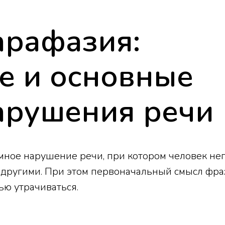
арафазия:
е и основные
арушения речи
мное нарушение речи, при котором человек н
ва другими. При этом первоначальный смысл фр
ью утрачиваться.