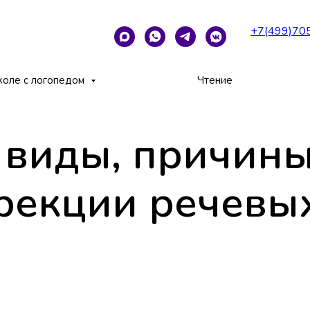
+7(499)70
методы коррекции речевых нарушений
коле с логопедом
Чтение
 виды, причины
рекции речевы