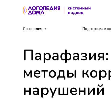
Главная
Блог
Парафазия: виды, причины и 
Логопедия
/
/
Подготовка к ш
Парафазия:
методы кор
нарушений