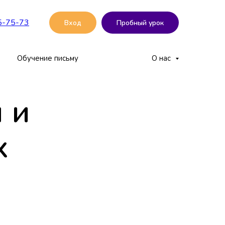
5-75-73
Вход
Пробный урок
Обучение письму
О нас
 и
х