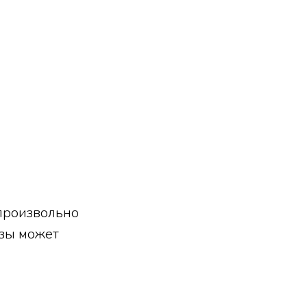
епроизвольно
азы может