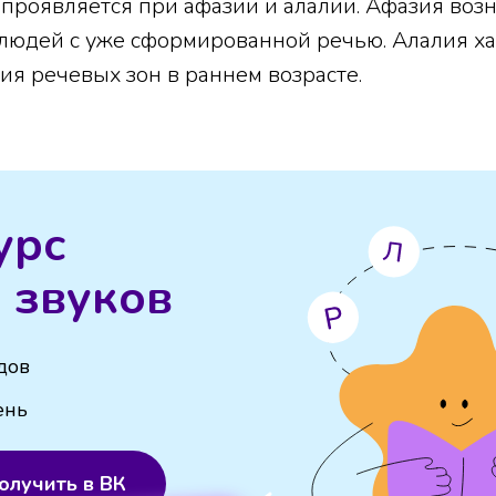
 проявляется при афазии и алалии. Афазия воз
людей с уже сформированной речью. Алалия ха
ия речевых зон в раннем возрасте.
урс
 звуков
дов
ень
олучить в ВК