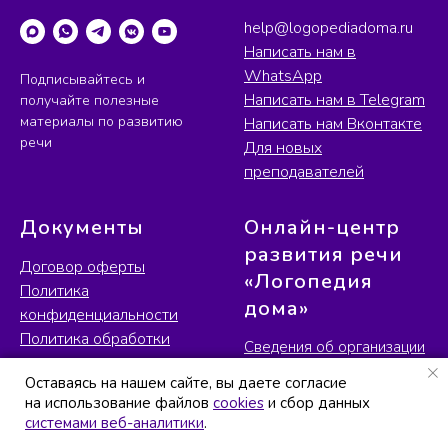
help@logopediadoma.ru
Написать нам в
WhatsApp
Подписывайтесь и
Написать нам в Telegram
получайте полезные
материалы по развитию
Написать нам Вконтакте
речи
Для новых
преподавателей
Документы
Онлайн-центр
развития речи
Договор оферты
«Логопедия
Политика
дома»
конфиденциальности
Политика обработки
Сведения об организации
персональных данных
ИНН 540535727161
Оставаясь на нашем сайте, вы даете согласие
Оставаясь на нашем сайте, вы даете согласие
Согласие на обработку
ОГРНИП
на использование файлов
на использование файлов
cookies
cookies
и сбор данных
и сбор данных
персональных данных
312547621900150
системами веб-аналитики
системами веб-аналитики
.
.
Договор оферты с