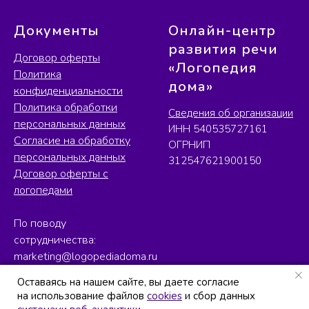
Документы
Онлайн-центр
развития речи
Договор оферты
«Логопедия
Политика
дома»
конфиденциальности
Политика обработки
Сведения об организации
персональных данных
ИНН 540535727161
Согласие на обработку
ОГРНИП
персональных данных
312547621900150
Договор оферты с
логопедами
По поводу
сотрудничества:
marketing@logopediadoma.ru
Оставаясь на нашем сайте, вы даете согласие
Оставаясь на нашем сайте, вы даете согласие
на использование файлов
на использование файлов
cookies
cookies
и сбор данных
и сбор данных